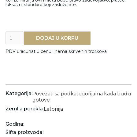
konzumiranja ovih fileta bude pravo zadovoljstvo, prateći
luksuzni standard koji zaslužujete.
PDV uračunat u cenu i nema skrivenih troškova.
Kategorija:
Povezati sa podkategorijama kada budu
gotove
Zemlja porekla:
Letonija
Godina:
Šifra proizvoda: