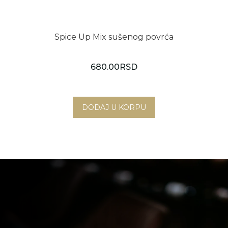
Spice Up Mix sušenog povrća
680.00
RSD
Novi Sad