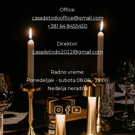
Office:
casadetodooffice@gmail.com
+381 64 8455450
Direktor:
casadetodo2022@gmail.com
Radno vreme:
Ponedeljak - subota 08:00 - 22:00
Nedelja neradna