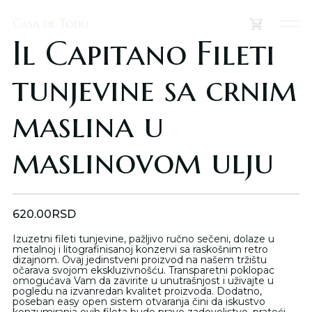
Casa de Todo
Casa de Todo
(
0
)
Il Capitano Fileti
tunjevine sa crnim
maslina u
maslinovom ulju
620.00
RSD
Izuzetni fileti tunjevine, pažljivo ručno sečeni, dolaze u
metalnoj i litografinisanoj konzervi sa raskošnim retro
dizajnom. Ovaj jedinstveni proizvod na našem tržištu
očarava svojom ekskluzivnošću. Transparetni poklopac
omogućava Vam da zavirite u unutrašnjost i uživajte u
pogledu na izvanredan kvalitet proizvoda. Dodatno,
poseban easy open sistem otvaranja čini da iskustvo