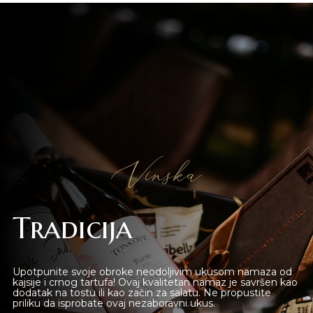
Vinska
Tradicija
Upotpunite svoje obroke neodoljivim ukusom namaza od
kajsije i crnog tartufa! Ovaj kvalitetan namaz je savršen kao
dodatak na tostu ili kao začin za salatu. Ne propustite
priliku da isprobate ovaj nezaboravni ukus.