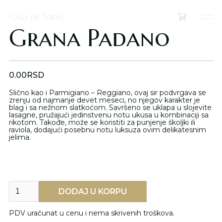
Casa de Todo
Casa de Todo
(
0
)
Grana Padano
0.00
RSD
Slično kao i Parmigiano – Reggiano, ovaj sir podvrgava se
zrenju od najmanje devet meseci, no njegov karakter je
blag i sa nežnom slatkoćom. Savršeno se uklapa u slojevite
lasagne, pružajući jedinstvenu notu ukusa u kombinaciji sa
rikotom. Takođe, može se koristiti za punjenje školjki ili
raviola, dodajući posebnu notu luksuza ovim delikatesnim
jelima.
PDV uračunat u cenu i nema skrivenih troškova.