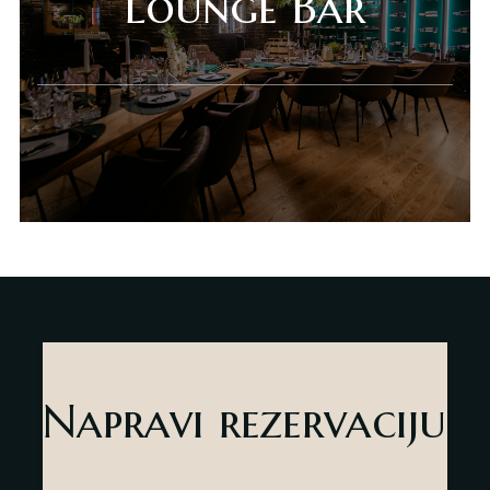
Lounge Bar
Deli Market
Lounge Bar
O nama
Kontakt
sr
es
Napravi rezervaciju