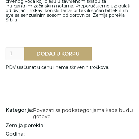
crvenog voća koji plešu u savršenom skladu sa
intrigantnim začinskim notama. Preporučujemo uz: gulaš
od divljači, hrskavi konjski tartar biftek ili sočan biftek ili rib
eye sa senzualnim sosom od borovnica. Zemlja porekla:
Srbija
PDV uračunat u cenu i nema skrivenih troškova.
Kategorija:
Povezati sa podkategorijama kada budu
gotove
Zemlja porekla:
Godina: