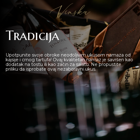
Vinska
Tradicija
Upotpunite svoje obroke neodoljivim ukusom namaza od
kajsije i crnog tartufa! Ovaj kvalitetan namaz je savršen kao
dodatak na tostu ili kao začin za salatu. Ne propustite
priliku da isprobate ovaj nezaboravni ukus.
Novi Sad
Beograd