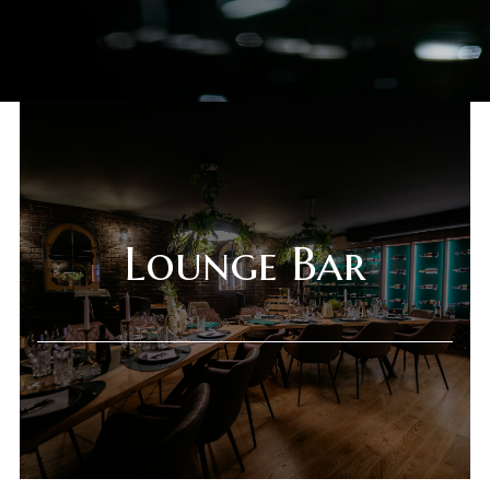
Online shop
Gift Shop
Deli Market
Lounge Bar
Lounge Bar
O nama
Kontakt
sr
es