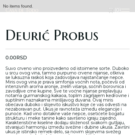
No items found.
Casa de Todo
Casa de Todo
(
0
)
Deurić Probus
0.00
RSD
Suvo crveno vino proizvedeno od istoimene sorte. Duboko
u srcu ovog vina, tamno purpurno crvene nijanse, otkriva
se luksuzna raskoš koja zadovoljava najistančanije nepce.
Miris ovog vina je prava simfonija voćnih nota, počevši od
intenzivnih aroma aronije, zrelih višanja, sočnih borovnica i
zavodljive crne kupine. Sve te voćne nijanse preplavljuju
notama gurmanskog kakaoa, toplim zagrljajem kedrovine i
suptilnim naznakama mirišljavog duvana. Ovaj miris
obećava duboko i slojevito iskustvo koje će vas odvesti na
nezaboravan put. Ukus je ravnoteža između elegancije i
punoće. Kad vino dotakne vaše nepce, osetićete bogatu
strukturu i meke tanine kako savršeno igraju zajedno.
Karakteristične kiseline dodaju složenost svakom gutljaju,
stvarajući harmoniju između svežine i dubine ukusa. Završni
ukus je istinsko remek-delo, sa novim slojevima svežeg