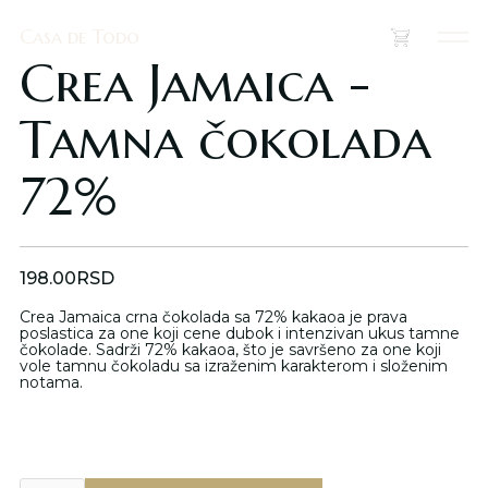
Casa de Todo
Casa de Todo
(
0
)
Crea Jamaica -
Tamna čokolada
72%
198.00
RSD
Crea Jamaica crna čokolada sa 72% kakaoa je prava
poslastica za one koji cene dubok i intenzivan ukus tamne
čokolade. Sadrži 72% kakaoa, što je savršeno za one koji
vole tamnu čokoladu sa izraženim karakterom i složenim
notama.