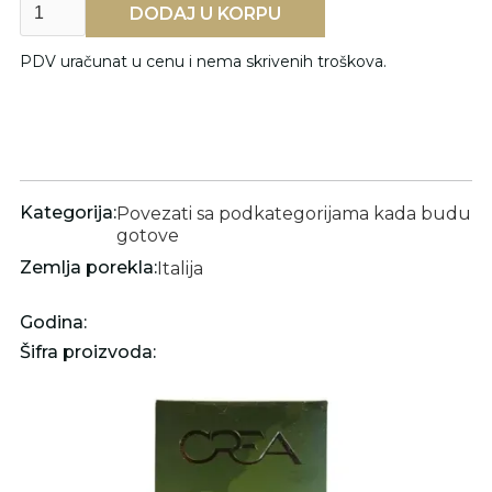
PDV uračunat u cenu i nema skrivenih troškova.
Kategorija:
Povezati sa podkategorijama kada budu
gotove
Zemlja porekla:
Italija
Godina:
Šifra proizvoda: