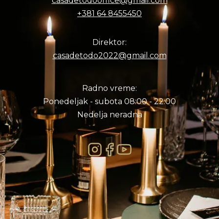
casadetodooffice@gmail.com
+381 64 8455450
Direktor:
casadetodo2022@gmail.com
Radno vreme:
Ponedeljak - subota 08:00 - 22:00
Nedelja neradna