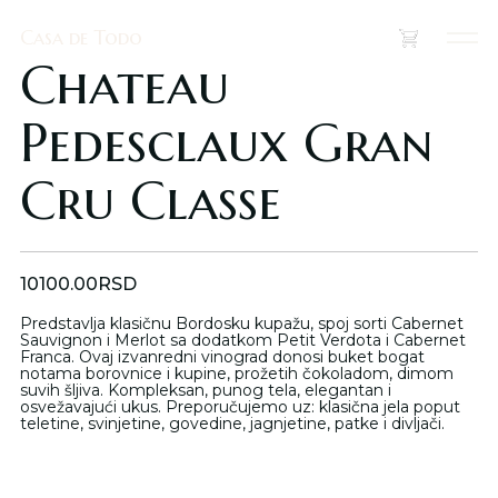
Casa de Todo
Casa de Todo
(
0
)
Chateau
Pedesclaux Gran
Cru Classe
10100.00
RSD
Predstavlja klasičnu Bordosku kupažu, spoj sorti Cabernet
Sauvignon i Merlot sa dodatkom Petit Verdota i Cabernet
Franca. Ovaj izvanredni vinograd donosi buket bogat
notama borovnice i kupine, prožetih čokoladom, dimom
suvih šljiva. Kompleksan, punog tela, elegantan i
osvežavajući ukus. Preporučujemo uz: klasična jela poput
teletine, svinjetine, govedine, jagnjetine, patke i divljači.