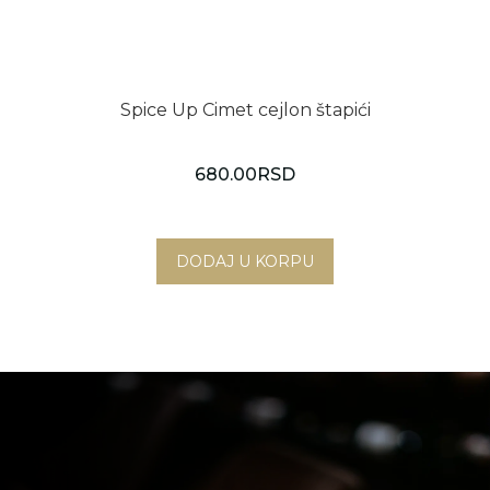
Spice Up Cimet cejlon štapići
680.00
RSD
Novi Sad