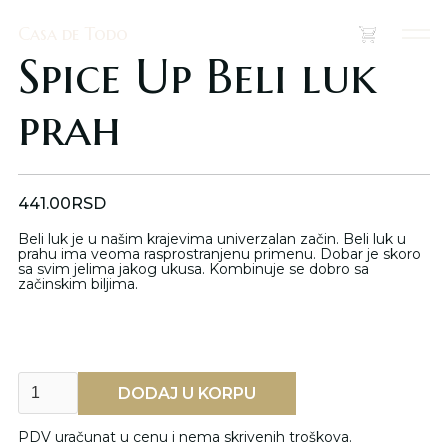
Casa de Todo
Casa de Todo
(
0
)
Spice Up Beli luk
prah
441.00
RSD
Beli luk je u našim krajevima univerzalan začin. Beli luk u
prahu ima veoma rasprostranjenu primenu. Dobar je skoro
sa svim jelima jakog ukusa. Kombinuje se dobro sa
začinskim biljima.
PDV uračunat u cenu i nema skrivenih troškova.