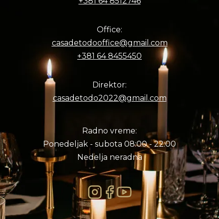
+381 64 8512746
Office:
casadetodooffice@gmail.com
+381 64 8455450
Direktor:
casadetodo2022@gmail.com
Radno vreme:
Ponedeljak - subota 08:00 - 22:00
Nedelja neradna