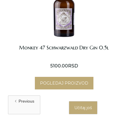
sr
es
Monkey 47 Schwarzwald Dry Gin 0.5l
5100.00
RSD
POGLEDAJ PROIZVOD
Previous
Učitaj još