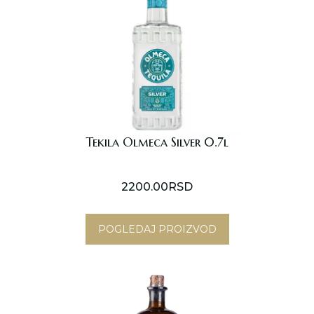
Novi Sad
Beograd
Online shop
Gift Shop
Tekila Olmeca Silver 0.7l
Deli Market
2200.00
RSD
Lounge Bar
POGLEDAJ PROIZVOD
O nama
Kontakt