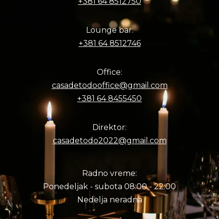
+381 64 8512750
Lounge bar:
+381 64 8512746
Office:
casadetodooffice@gmail.com
+381 64 8455450
Direktor:
casadetodo2022@gmail.com
Radno vreme:
Ponedeljak - subota 08:00 - 22:00
Nedelja neradna