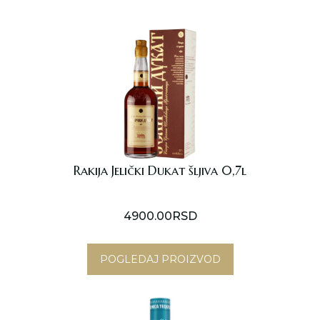
Rakija Jelički Dukat šljiva 0,7l
4900.00
RSD
POGLEDAJ PROIZVOD