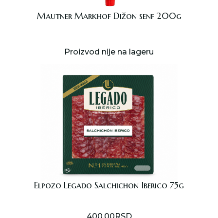
Tienda de
Mautner Markhof Dižon senf 200g
regalos
Proizvod nije na lageru
Mercado de
delicatessen
Bar Salón
Elpozo Legado Salchichon Iberico 75g
Acerca de
400.00
RSD