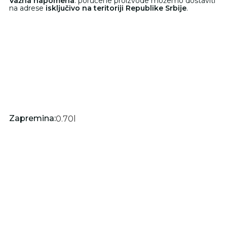
Važna napomena
: poručene proizvode možemo dostaviti
na adrese
isključivo na teritoriji Republike Srbije
.
Zapremina:
0.70
l