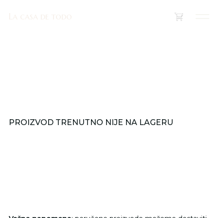
La casa de todo
La casa de todo
(
0
)
PROIZVOD TRENUTNO NIJE NA LAGERU