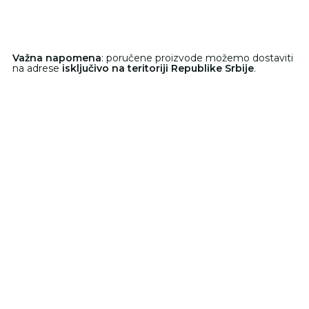
Važna napomena
: poručene proizvode možemo dostaviti
na adrese
isključivo na teritoriji Republike Srbije
.