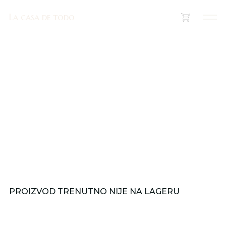
La casa de todo
La casa de todo
(
0
)
PROIZVOD TRENUTNO NIJE NA LAGERU