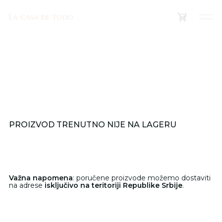
La casa de todo
La casa de todo
(
0
)
PROIZVOD TRENUTNO NIJE NA LAGERU
Važna napomena
: poručene proizvode možemo dostaviti
na adrese
isključivo na teritoriji Republike Srbije
.