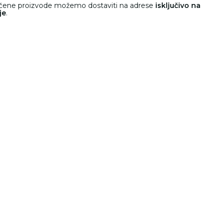
učene proizvode možemo dostaviti na adrese
isključivo na
je
.