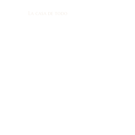
La casa de todo
La casa de todo