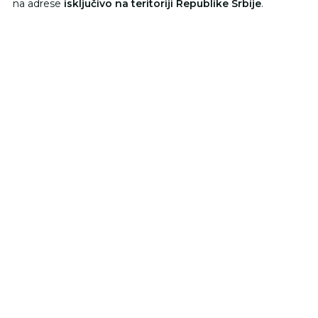
na adrese
isključivo na teritoriji Republike Srbije
.