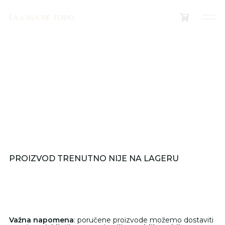
La casa de todo
La casa de todo
(
0
)
PROIZVOD TRENUTNO NIJE NA LAGERU
Važna napomena
: poručene proizvode možemo dostaviti