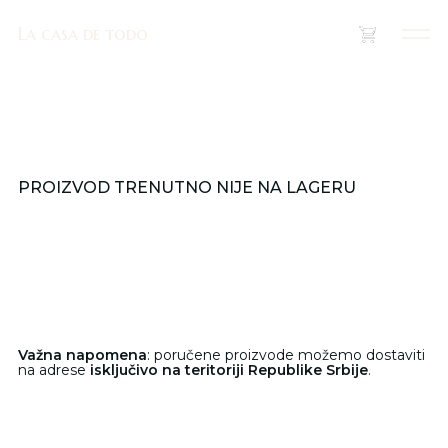
La casa de todo
La casa de todo
(
0
)
PROIZVOD TRENUTNO NIJE NA LAGERU
Važna napomena
: poručene proizvode možemo dostaviti
na adrese
isključivo na teritoriji Republike Srbije
.