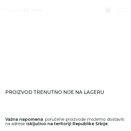
La casa de todo
La casa de todo
(
0
)
PROIZVOD TRENUTNO NIJE NA LAGERU
Važna napomena
: poručene proizvode možemo dostaviti
na adrese
isključivo na teritoriji Republike Srbije
.