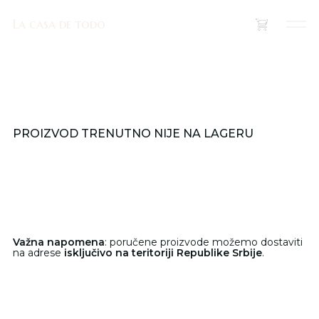
La casa de todo
La casa de todo
(
0
)
PROIZVOD TRENUTNO NIJE NA LAGERU
Važna napomena
: poručene proizvode možemo dostaviti
na adrese
isključivo na teritoriji Republike Srbije
.