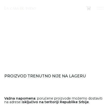
La casa de todo
La casa de todo
(
0
)
PROIZVOD TRENUTNO NIJE NA LAGERU
Važna napomena
: poručene proizvode možemo dostaviti
na adrese
isključivo na teritoriji Republike Srbije
.