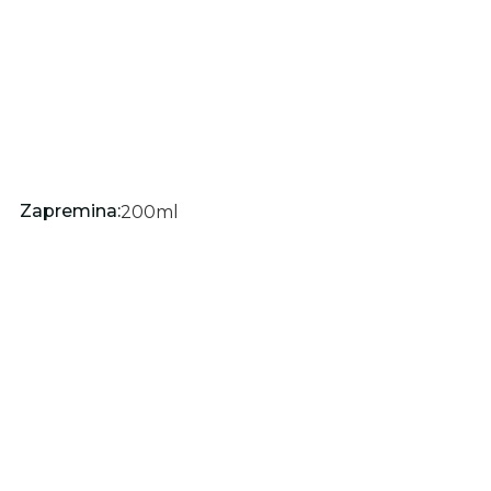
Zapremina:
200
ml