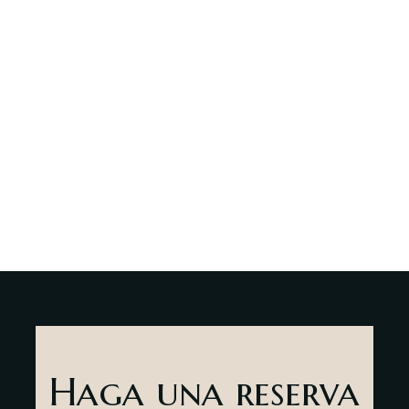
Mercado de
delicatessen
Bar Salón
Acerca de
nosotros
Contactar
Haga una reserva