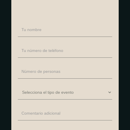
sr
es