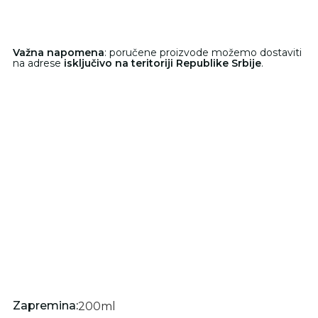
Važna napomena
: poručene proizvode možemo dostaviti
na adrese
isključivo na teritoriji Republike Srbije
.
Zapremina:
200
ml