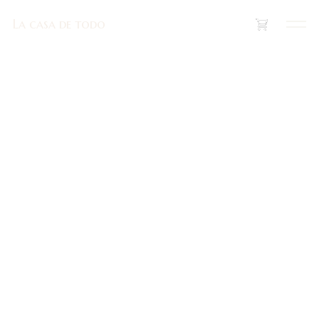
La casa de todo
La casa de todo
(
0
)