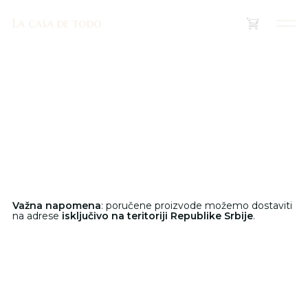
La casa de todo
La casa de todo
(
0
)
Važna napomena
: poručene proizvode možemo dostaviti
na adrese
isključivo na teritoriji Republike Srbije
.