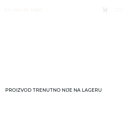
La casa de todo
La casa de todo
(
0
)
PROIZVOD TRENUTNO NIJE NA LAGERU