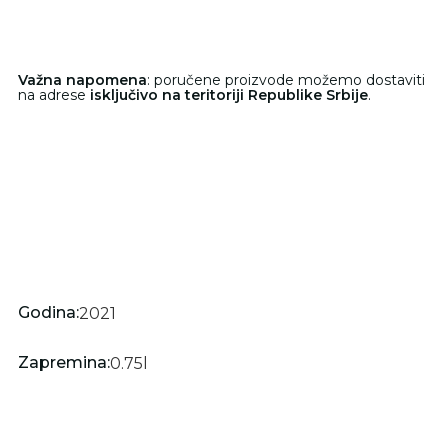
Važna napomena
: poručene proizvode možemo dostaviti
na adrese
isključivo na teritoriji Republike Srbije
.
Godina:
2021
Zapremina:
0.75
l