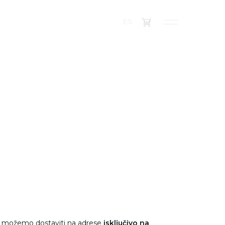
(
0
)
ES
e možemo dostaviti na adrese
isključivo na