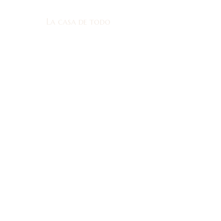
La casa de todo
La casa de todo