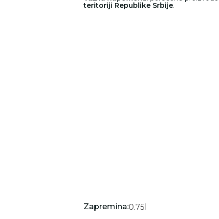
teritoriji Republike Srbije
.
Zapremina:
0.75
l