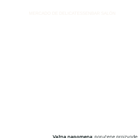
MERCADO DE DELICATESSEN
BAR SALÓN
Važna napomena
: poručene proizvod