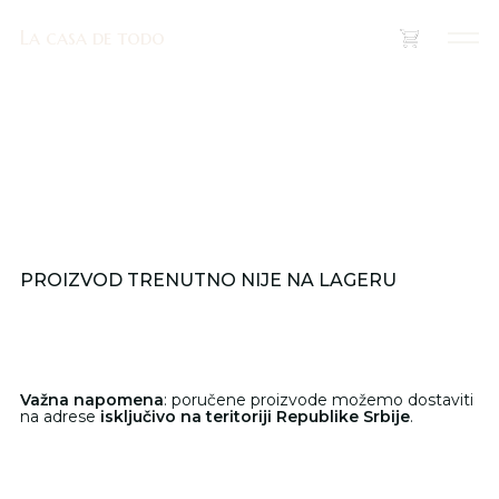
La casa de todo
La casa de todo
(
0
)
PROIZVOD TRENUTNO NIJE NA LAGERU
Važna napomena
: poručene proizvode možemo dostaviti
na adrese
isključivo na teritoriji Republike Srbije
.