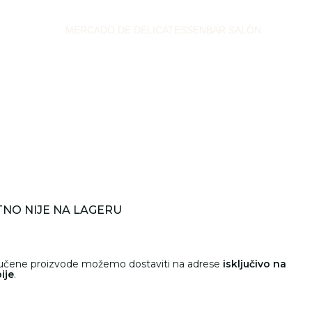
MERCADO DE DELICATESSEN
BAR SALÓN
NO NIJE NA LAGERU
ručene proizvode možemo dostaviti na adrese
isključivo na
ije
.