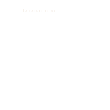
La casa de todo
La casa de todo