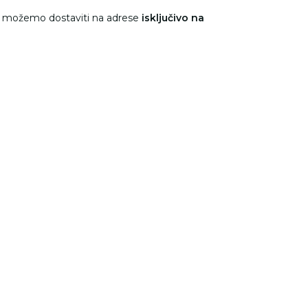
e možemo dostaviti na adrese
isključivo na