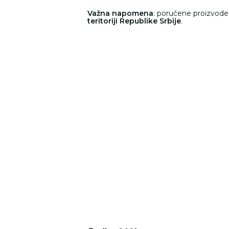
Važna napomena
: poručene proizvod
teritoriji Republike Srbije
.