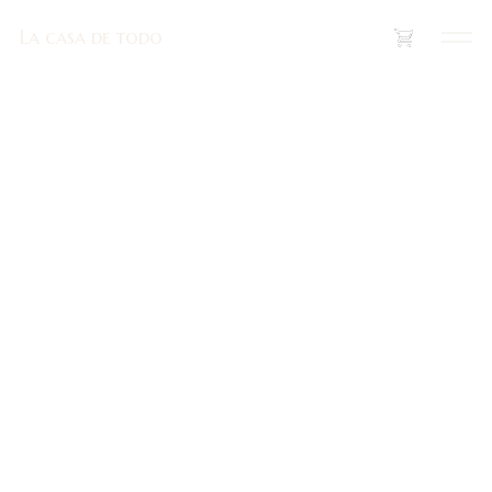
La casa de todo
La casa de todo
(
0
)