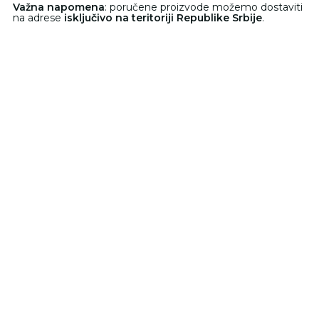
Važna napomena
: poručene proizvode možemo dostaviti
na adrese
isključivo na teritoriji Republike Srbije
.