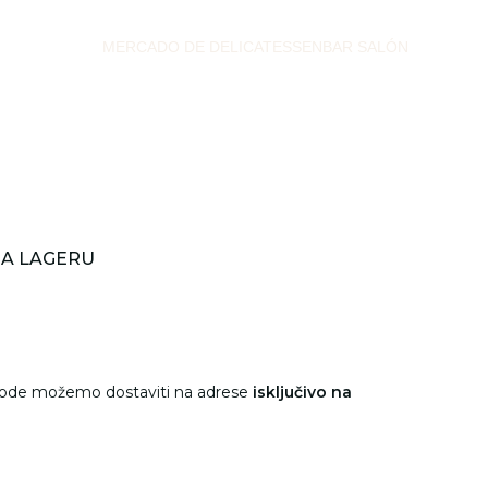
MERCADO DE DELICATESSEN
BAR SALÓN
NA LAGERU
vode možemo dostaviti na adrese
isključivo na