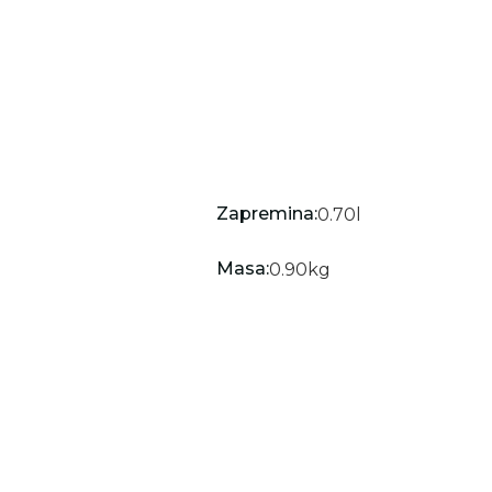
Zapremina:
0.70
l
Masa:
0.90
kg