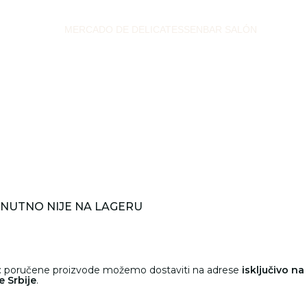
MERCADO DE DELICATESSEN
BAR SALÓN
NUTNO NIJE NA LAGERU
: poručene proizvode možemo dostaviti na adrese
isključivo na
e Srbije
.